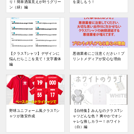
り！簡単洒落見えが叶うグリー
を楽しもう！
ン（緑）編
【クラスTシャツ】デザインに
悪徳業者にご注意ください！プ
悩んだらここを見て！文字書体
リントメディアが安心な理由
編
野球ユニフォーム風クラスTシ
【白特集】みんなのクラスTシ
ャツが激安作成
ャツどんな色？ 爽やかでオシ
ャレな推しカラー！ホワイト
（白）編