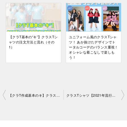
【クラT基本の“キ”】クラスTシ
ユニフォーム風のクラスTシャ
ャツの注文方法と流れ（その
ツ！ あか抜けたデザインでト
1）
ータルコーデのバランス重視！
オシャレな着こなしで楽しも
う！
投
【クラT作成基本のキ】クラスTシャツ注文用紙の書き方（その2）
クラスTシャツ【2021年流行りのトレンド教えます】 最新おしゃれの総まとめ！
稿
ナ
ビ