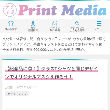
料金
デザイン
注文について
商品を探す
メニュー
割引情報
制作事例
よくある質問
文化祭・体育祭に間に合う!クラスTシャツが1枚から最短2日で届く
プリントメディア。手書きイラストを送るだけで無料デザイン化、
全国送料無料。年間500,000枚以上の制作実績で安心。
【記念品に◎！】クラスTシャツと同じデザイ
ンでオリジナルマスクを作ろう！
公開日：
2021年2月13日
クラスTシャツ