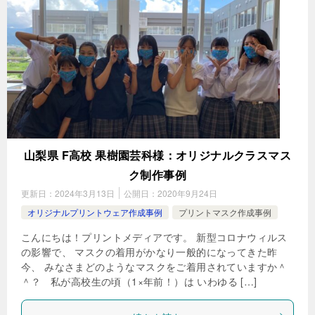
山梨県 F高校 果樹園芸科様：オリジナルクラスマス
ク制作事例
更新日：
2024年3月13日
公開日：
2020年9月24日
オリジナルプリントウェア作成事例
プリントマスク作成事例
こんにちは！プリントメディアです。 新型コロナウィルス
の影響で、 マスクの着用がかなり一般的になってきた昨
今、 みなさまどのようなマスクをご着用されていますか＾
＾？ 私が高校生の頃（1×年前！）は いわゆる […]