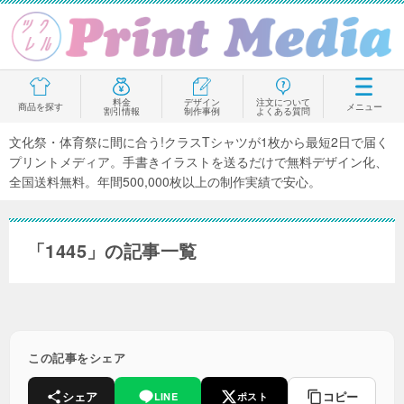
料金
デザイン
注文について
商品を探す
メニュー
割引情報
制作事例
よくある質問
文化祭・体育祭に間に合う!クラスTシャツが1枚から最短2日で届く
プリントメディア。手書きイラストを送るだけで無料デザイン化、
全国送料無料。年間500,000枚以上の制作実績で安心。
「1445」の記事一覧
この記事をシェア
シェア
コピー
LINE
ポスト