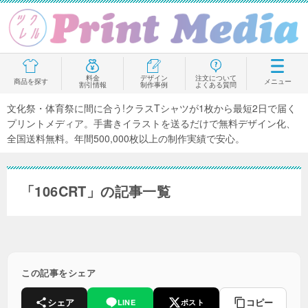
料金
デザイン
注文について
商品を探す
メニュー
割引情報
制作事例
よくある質問
文化祭・体育祭に間に合う!クラスTシャツが1枚から最短2日で届く
プリントメディア。手書きイラストを送るだけで無料デザイン化、
全国送料無料。年間500,000枚以上の制作実績で安心。
「106CRT」の記事一覧
この記事をシェア
シェア
コピー
LINE
ポスト