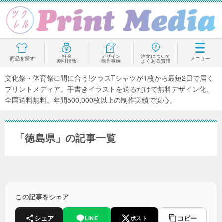
料金
デザイン
注文について
商品を探す
メニュー
割引情報
制作事例
よくある質問
文化祭・体育祭に間に合う!クラスTシャツが1枚から最短2日で届く
プリントメディア。手書きイラストを送るだけで無料デザイン化、
全国送料無料。年間500,000枚以上の制作実績で安心。
「徳島県」の記事一覧
この記事をシェア
シェア
コピー
LINE
ポスト