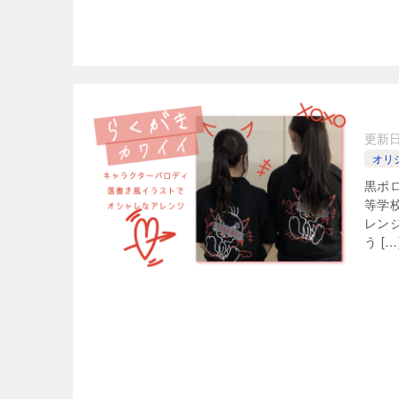
更新
オリ
黒ポ
等学
レン
う […