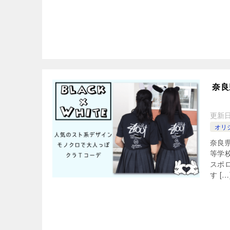
奈良
更新
オリ
奈良
等学
スポ
す […