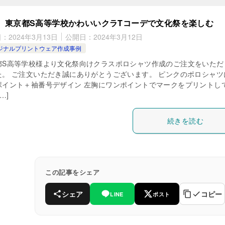
東京都S高等学校かわいいクラTコーデで文化祭を楽しむ
日：
2024年3月13日
公開日：
2024年3月12日
ジナルプリントウェア作成事例
都S高等学校様より文化祭向けクラスポロシャツ作成のご注文をいただ
た。 ご注文いただき誠にありがとうございます。 ピンクのポロシャツ
ポイント＋袖番号デザイン 左胸にワンポイントでマークをプリントし
…]
続きを読む
この記事をシェア
シェア
コピー
LINE
ポスト