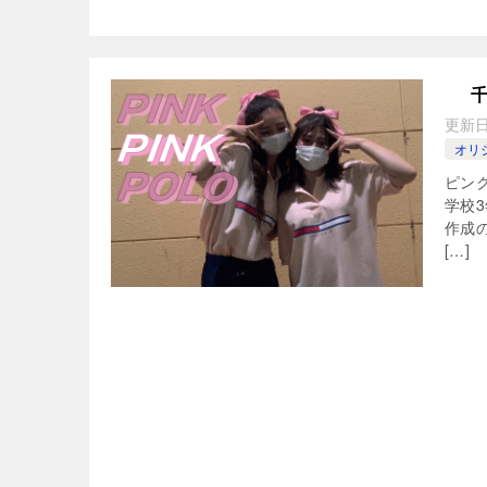
更新
オリ
ピン
学校
作成
[…]