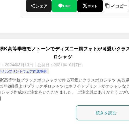
シェア
コピー
LINE
ポスト
県K高等学校モノトーンでディズニー風フォトが可愛いクラ
ロシャツ
日：
2024年3月13日
公開日：
2021年10月7日
ジナルプリントウェア作成事例
県K高等学校ブラックポロシャツで作る可愛いクラスポロシャツ 奈良県
校3年2組様よりブラックポロシャツにホワイトプリントがオシャレな
ロシャツ作成のご注文をいただきました。 ご注文誠にありがとうござ
]
続きを読む