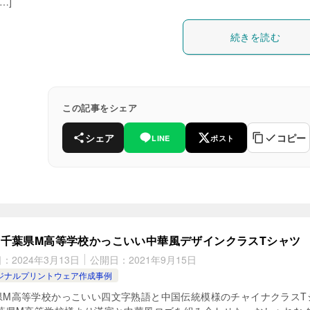
…]
続きを読む
この記事をシェア
シェア
コピー
LINE
ポスト
千葉県M高等学校かっこいい中華風デザインクラスTシャツ
日：
2024年3月13日
公開日：
2021年9月15日
ジナルプリントウェア作成事例
県M高等学校かっこいい四文字熟語と中国伝統模様のチャイナクラスT