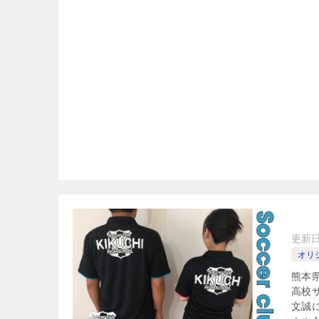
更新
オリ
熊本
高校
文誠