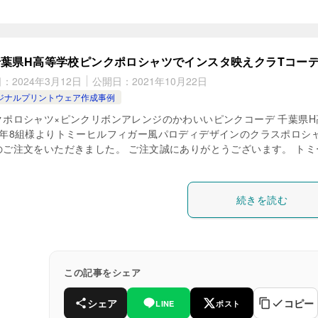
千葉県H高等学校ピンクポロシャツでインスタ映えクラTコー
日：
2024年3月12日
公開日：
2021年10月22日
ジナルプリントウェア作成事例
クポロシャツ×ピンクリボンアレンジのかわいいピンクコーデ 千葉県H
3年8組様よりトミーヒルフィガー風パロディデザインのクラスポロシ
のご注文をいただきました。 ご注文誠にありがとうございます。 トミ
続きを読む
この記事をシェア
シェア
コピー
LINE
ポスト