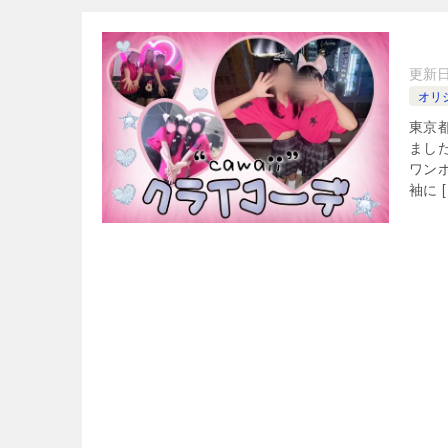
更新
オリ
東京
まし
ワン
袖に [