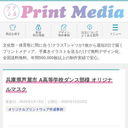
料金
デザイン
注文について
商品を探す
メニュー
割引情報
制作事例
よくある質問
文化祭・体育祭に間に合う!クラスTシャツが1枚から最短2日で届く
プリントメディア。手書きイラストを送るだけで無料デザイン化、
全国送料無料。年間500,000枚以上の制作実績で安心。
兵庫県芦屋市 A高等学校ダンス部様 オリジナ
ルマスク
更新日：
2024年3月13日
公開日：
2020年12月22日
オリジナルプリントウェア作成事例