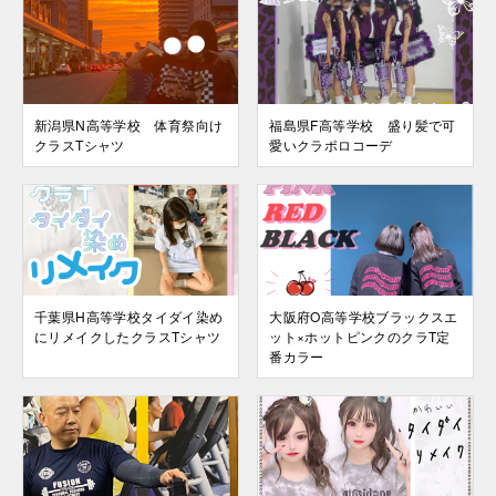
新潟県N高等学校 体育祭向け
福島県F高等学校 盛り髪で可
クラスTシャツ
愛いクラポロコーデ
千葉県H高等学校タイダイ染め
大阪府O高等学校ブラックスエ
にリメイクしたクラスTシャツ
ット×ホットピンクのクラT定
番カラー