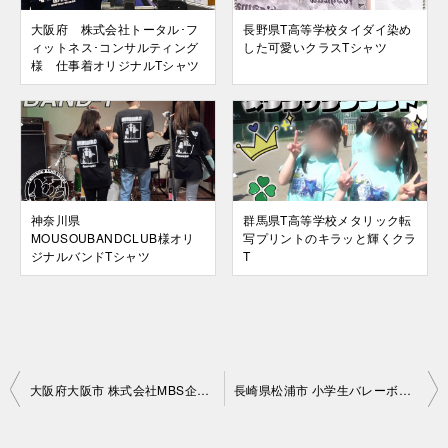
大阪府 株式会社トータル･フ
長野県T高等学校タイダイ染め
ィットネス･コンサルティング
した可愛いクラスTシャツ
様 仕事着オリジナルTシャツ
神奈川県
群馬県T高等学校メタリック転
MOUSOUBANDCLUB様オリ
写プリントのキラッと輝くクラ
ジナルバンドTシャツ
T
投
大阪府大阪市 株式会社MBS企画様 オリジナルTシャツ
長崎県松浦市 小学生バレーボールクラブ K様 オリジナルマスク
稿