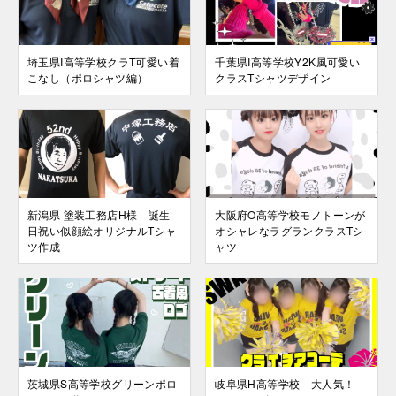
埼玉県I高等学校クラT可愛い着
千葉県I高等学校Y2K風可愛い
こなし（ポロシャツ編）
クラスTシャツデザイン
新潟県 塗装工務店H様 誕生
大阪府O高等学校モノトーンが
日祝い似顔絵オリジナルTシャ
オシャレなラグランクラスTシ
ツ作成
ャツ
茨城県S高等学校グリーンポロ
岐阜県H高等学校 大人気！