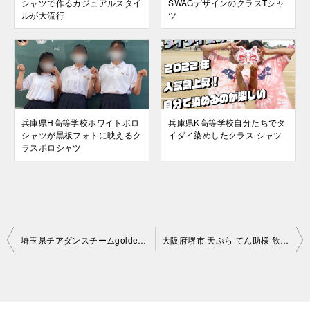
シャツで作るカジュアルスタイ
SWAGデザインのクラスTシャ
ルが大流行
ツ
兵庫県H高等学校ホワイトポロ
兵庫県K高等学校自分たちでタ
シャツが黒板フォトに映えるク
イダイ染めしたクラスtシャツ
ラスポロシャツ
投
埼玉県チアダンスチームgolden pirates様 チアチームオリジナルTシャツ
大阪府堺市 天ぷら てん助様 飲食店スタッフオリジナルTシャツ
稿
ナ
ビ