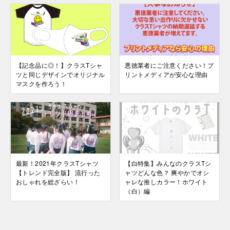
【記念品に◎！】クラスTシャ
悪徳業者にご注意ください！プ
ツと同じデザインでオリジナル
リントメディアが安心な理由
マスクを作ろう！
最新！2021年クラスTシャツ
【白特集】みんなのクラスTシ
【トレンド完全版】 流行った
ャツどんな色？ 爽やかでオシ
おしゃれを総ざらい！
ャレな推しカラー！ホワイト
（白）編