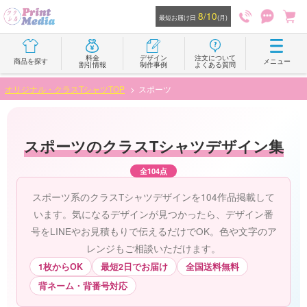
8/10
最短お届け日
(月)
料金
デザイン
注文について
商品を探す
メニュー
割引情報
制作事例
よくある質問
オリジナル・クラスTシャツTOP
スポーツ
スポーツのクラスTシャツデザイン集
全104点
スポーツ系のクラスTシャツデザインを104作品掲載して
います。気になるデザインが見つかったら、デザイン番
号をLINEやお見積もりで伝えるだけでOK。色や文字のア
レンジもご相談いただけます。
1枚からOK
最短2日でお届け
全国送料無料
背ネーム・背番号対応