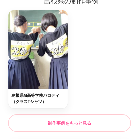
島根県の制作事例
益田市
最短2日後お届け
飯石郡飯南町
最短2日後お届け
隠岐郡西ノ島町
最短3日後お届け
江津市
最短2日後お届け
島根県M高等学校パロディ
隠岐郡隠岐の島町
最短3日後お届け
（クラスTシャツ）
隠岐郡海士町
最短3日後お届け
制作事例をもっと見る