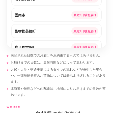
雲南市
最短2日後お届け
邑智郡美郷町
最短2日後お届け
鹿足郡吉賀町
最短2日後お届け
表記された日数でのお届けをお約束するものではありません。
お届けまでの日数は、集荷時間などによって変わります。
松江市
最短2日後お届け
天候・天災・交通事情によるダイヤの乱れなどが発生した場合
や、一部離島発着のお荷物については表示より遅れることがあり
仁多郡奥出雲町
最短2日後お届け
ます。
北海道や離島などへの配達は、地域によりお届けまでの日数が変
わります。
邑智郡邑南町
最短2日後お届け
WORKS
浜田市
最短2日後お届け