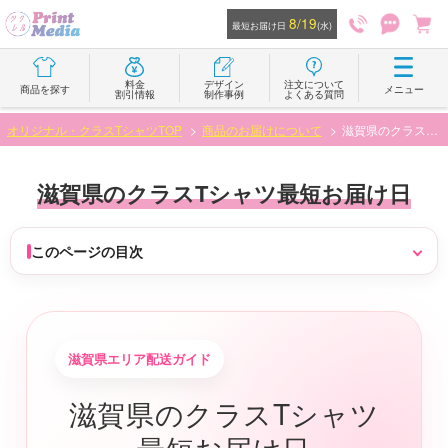
8/19
最短お届け日
(水)
料金
デザイン
注文について
商品を探す
メニュー
割引情報
制作事例
よくある質問
オリジナル・クラスTシャツTOP
商品のお届けについて
滋賀県のクラスTシャツ最短お届け日
滋賀県のクラスTシャツ最短お届け日
このページの目次
滋賀県エリア配送ガイド
滋賀県のクラスTシャツ