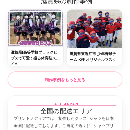
滋賀県の制作事例
大津市
最短2日後お届け
草津市
最短2日後お届け
滋賀県I高等学校ブラックビ
滋賀県東近江市 少年野球チ
野洲市
最短2日後お届け
ブスで可愛く盛る体育祭スタ
ーム K様 オリジナルマスク
イル
湖南市
最短2日後お届け
制作事例をもっと見る
蒲生郡竜王町
最短2日後お届け
ALL JAPAN
全国の配送エリア
犬上郡豊郷町
最短2日後お届け
プリントメディアでは、制作したクラスTシャツを日本
全国に配送しております。ご自宅の近くにTシャツプリ