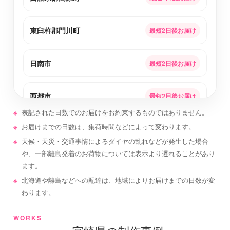
東臼杵郡門川町
最短2日後お届け
日南市
最短2日後お届け
西都市
最短2日後お届け
表記された日数でのお届けをお約束するものではありません。
お届けまでの日数は、集荷時間などによって変わります。
西臼杵郡日之影町
最短2日後お届け
天候・天災・交通事情によるダイヤの乱れなどが発生した場合
や、一部離島発着のお荷物については表示より遅れることがあり
北諸県郡三股町
最短2日後お届け
ます。
北海道や離島などへの配達は、地域によりお届けまでの日数が変
わります。
えびの市
最短2日後お届け
WORKS
都城市
最短2日後お届け