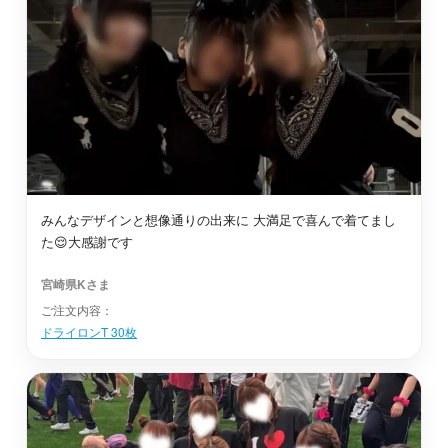
延岡市
最短2日後お届け
児湯郡新富町
最短2日後お届け
児湯郡木城町
最短2日後お届け
みんなデザインと想像通りの出来に 大満足で喜んで着てまし
た😌大感謝です
東臼杵郡諸塚村
最短2日後お届け
宮崎県Kさま
ご注文内容：
東諸県郡綾町
最短2日後お届け
ドライロンT 30枚
東臼杵郡美郷町
最短2日後お届け