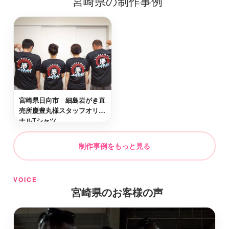
宮崎県の制作事例
串間市
最短2日後お届け
日向市
最短2日後お届け
児湯郡高鍋町
最短2日後お届け
宮崎県日向市 細島岩がき直
売所慶豊丸様スタッフオリジ
ナルTシャツ
東諸県郡国富町
最短2日後お届け
制作事例をもっと見る
東臼杵郡椎葉村
最短2日後お届け
VOICE
宮崎県のお客様の声
西臼杵郡五ヶ瀬町
最短2日後お届け
宮崎市
最短2日後お届け