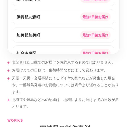
伊具郡丸森町
最短2日後お届け
加美郡加美町
最短2日後お届け
仙台市泉区
最短2日後お届け
表記された日数でのお届けをお約束するものではありません。
お届けまでの日数は、集荷時間などによって変わります。
牡鹿郡女川町
最短2日後お届け
天候・天災・交通事情によるダイヤの乱れなどが発生した場合
や、一部離島発着のお荷物については表示より遅れることがあり
黒川郡大和町
最短2日後お届け
ます。
北海道や離島などへの配達は、地域によりお届けまでの日数が変
わります。
刈田郡蔵王町
最短2日後お届け
WORKS
栗原市
最短2日後お届け