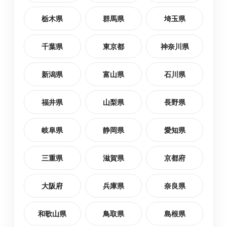
栃木県
群馬県
埼玉県
黒川郡大郷町
最短2日後お届け
千葉県
東京都
神奈川県
塩竈市
最短2日後お届け
新潟県
富山県
石川県
黒川郡大衡村
最短2日後お届け
福井県
山梨県
長野県
加美郡色麻町
最短2日後お届け
岐阜県
静岡県
愛知県
三重県
滋賀県
京都府
柴田郡大河原町
最短2日後お届け
大阪府
兵庫県
奈良県
和歌山県
鳥取県
島根県