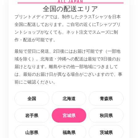
ALL JAPAN
全国の配送エリア
プリントメディアでは、制作したクラスTシャツを日本
仙台市宮城野区
最短2日後お届け
全国に配送しております。ご自宅の近くにTシャツプリ
ントショップがなくても、ネット注文でスムーズに制
岩沼市
最短2日後お届け
作・配送が可能です。
最短で翌日に発送、2日後にはお届け可能です（一部地
本吉郡南三陸町
最短2日後お届け
域を除く）。北海道・沖縄への配送は最短で3日後のお
届けとなります。離島やその他一部地域につきまして
は、最短のお届け日が異なる場合がございますので、事
大崎市
最短2日後お届け
前にご確認ください。
柴田郡川崎町
最短2日後お届け
全国
北海道
青森県
岩手県
宮城県
秋田県
仙台市青葉区
最短2日後お届け
山形県
福島県
茨城県
亘理郡山元町
最短2日後お届け