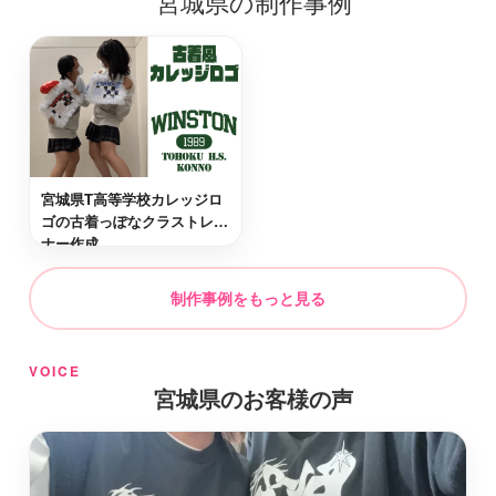
宮城県の制作事例
角田市
最短2日後お届け
東松島市
最短2日後お届け
宮城県T高等学校カレッジロ
遠田郡涌谷町
最短2日後お届け
ゴの古着っぽなクラストレー
ナー作成
仙台市若林区
最短2日後お届け
制作事例をもっと見る
遠田郡美里町
最短2日後お届け
VOICE
宮城県のお客様の声
名取市
最短2日後お届け
白石市
最短2日後お届け