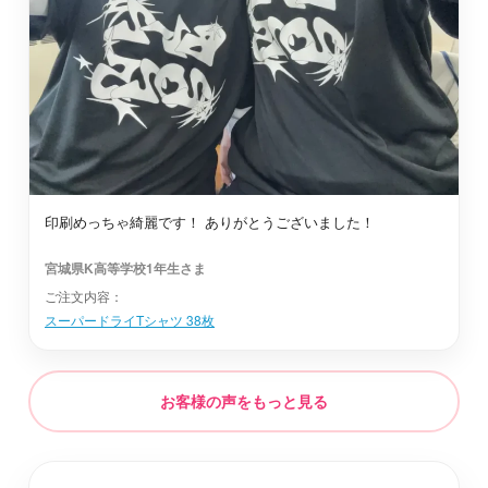
石巻市
最短2日後お届け
仙台市太白区
最短2日後お届け
刈田郡七ヶ宿町
最短2日後お届け
印刷めっちゃ綺麗です！ ありがとうございました！
宮城県K高等学校1年生さま
柴田郡村田町
最短2日後お届け
ご注文内容：
スーパードライTシャツ 38枚
黒川郡富谷町
最短2日後お届け
お客様の声をもっと見る
登米市
最短2日後お届け
亘理郡亘理町
最短2日後お届け