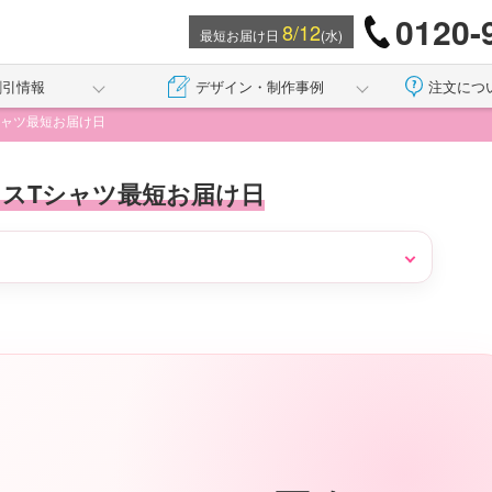
0120-
8/12
最短お届け日
(水)
割引情報
デザイン・制作事例
注文につ
シャツ最短お届け日
スTシャツ最短お届け日