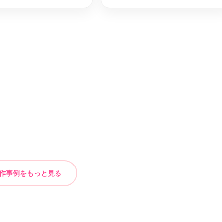
只見町
双葉郡楢葉町
最短2日後お届け
最短2日後お届け
石町
大沼郡昭和村
最短2日後お届け
最短2日後お届け
山町
最短2日後お届け
作事例をもっと見る