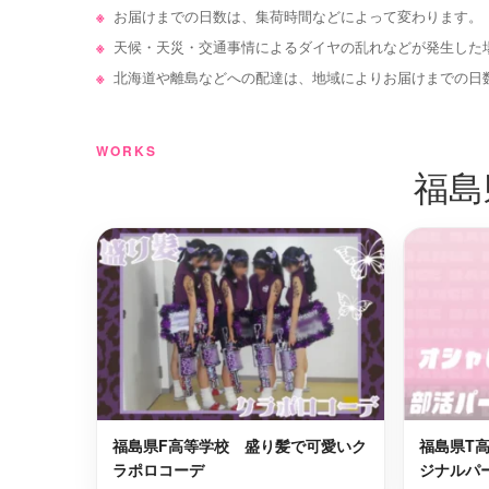
双葉郡大熊町
伊達郡川
最短2日後お届け
お届けまでの日数は、集荷時間などによって変わります。
天候・天災・交通事情によるダイヤの乱れなどが発生した
須賀川市
本宮市
最短2日後お届け
北海道や離島などへの配達は、地域によりお届けまでの日
福島市
西白河郡
最短2日後お届け
WORKS
福島
双葉郡浪江町
石川郡玉
最短2日後お届け
伊達市
二本松市
最短2日後お届け
石川郡平田村
会津若松
最短2日後お届け
相馬郡飯舘村
伊達郡国
最短2日後お届け
福島県F高等学校 盛り髪で可愛いク
福島県T
ラポロコーデ
ジナルパ