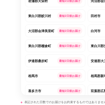
岩瀬郡天栄村
河沼郡会
最短2日後お届け
東白川郡鮫川村
田村市
最短2日後お届け
大沼郡会津美里町
白河市
最短2日後お届け
東白川郡棚倉町
東白川郡
最短2日後お届け
伊達郡桑折町
安達郡大
最短2日後お届け
相馬市
相馬郡新
最短2日後お届け
喜多方市
双葉郡広
最短2日後お届け
表記された日数でのお届けをお約束するものではありませ