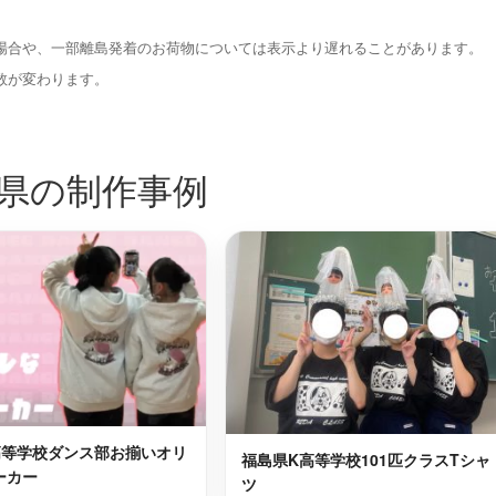
俣町
双葉郡川内村
最短2日後お届け
最短2日後お届け
場合や、一部離島発着のお荷物については表示より遅れることがあります。
河沼郡柳津町
最短2日後お届け
最短2日後お届け
数が変わります。
西郷村
田村郡三春町
最短2日後お届け
最短2日後お届け
県の制作事例
川村
耶麻郡西会津町
最短2日後お届け
最短2日後お届け
石川郡古殿町
最短2日後お届け
最短2日後お届け
市
双葉郡富岡町
最短2日後お届け
最短2日後お届け
見町
南相馬市
最短2日後お届け
最短2日後お届け
高等学校ダンス部お揃いオリ
福島県K高等学校101匹クラスTシャ
ーカー
ツ