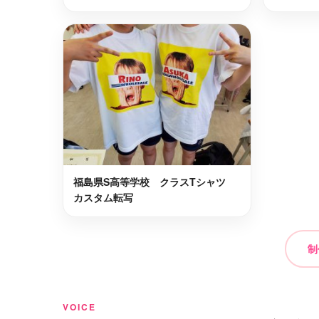
田村郡小野町
南会津郡
最短2日後お届け
南会津郡檜枝岐村
岩瀬郡鏡
最短2日後お届け
耶麻郡北塩原村
大沼郡金
最短2日後お届け
福島県S高等学校 クラスTシャツ
カスタム転写
制
VOICE