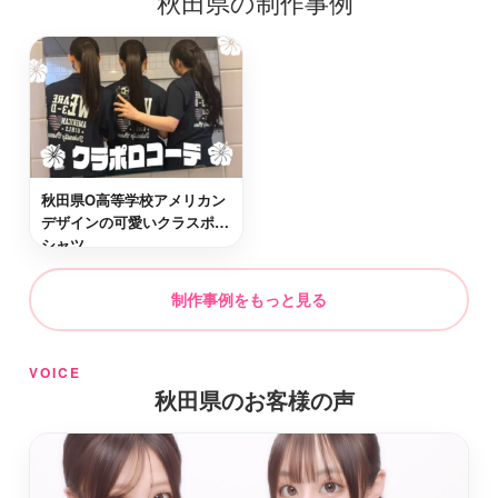
秋田県の制作事例
角田市
最短2日後お届け
東松島市
最短2日後お届け
秋田県O高等学校アメリカン
遠田郡涌谷町
最短2日後お届け
デザインの可愛いクラスポロ
シャツ
仙台市若林区
最短2日後お届け
制作事例をもっと見る
遠田郡美里町
最短2日後お届け
VOICE
秋田県のお客様の声
名取市
最短2日後お届け
白石市
最短2日後お届け