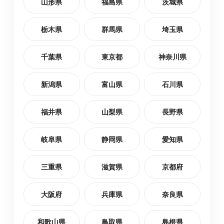
山形県
福島県
茨城県
栃木県
群馬県
埼玉県
黒川郡大郷町
最短2日後お届け
千葉県
東京都
神奈川県
塩竈市
最短2日後お届け
新潟県
富山県
石川県
黒川郡大衡村
最短2日後お届け
福井県
山梨県
長野県
加美郡色麻町
最短2日後お届け
岐阜県
静岡県
愛知県
柴田郡大河原町
最短2日後お届け
三重県
滋賀県
京都府
大阪府
兵庫県
奈良県
和歌山県
鳥取県
島根県