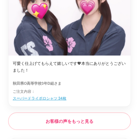
石巻市
最短2日後お届け
仙台市太白区
最短2日後お届け
刈田郡七ヶ宿町
最短2日後お届け
可愛く仕上げてもらえて嬉しいです💖本当にありがとうござい
ました！
柴田郡村田町
最短2日後お届け
秋田県O高等学校3年D組さま
ご注文内容：
黒川郡富谷町
最短2日後お届け
スーパードライポロシャツ 34枚
登米市
最短2日後お届け
お客様の声をもっと見る
亘理郡亘理町
最短2日後お届け