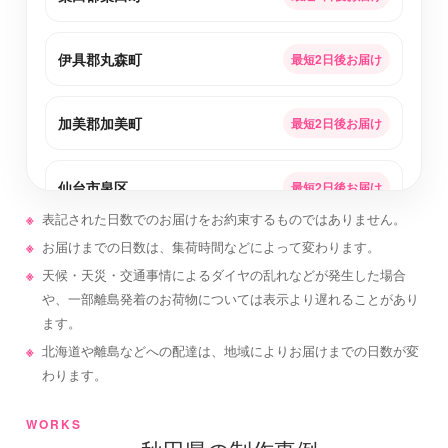
伊具郡丸森町
最短2日後お届け
加美郡加美町
最短2日後お届け
仙台市泉区
最短2日後お届け
表記された日数でのお届けをお約束するものではありません。
お届けまでの日数は、集荷時間などによって変わります。
牡鹿郡女川町
最短2日後お届け
天候・天災・交通事情によるダイヤの乱れなどが発生した場合
や、一部離島発着のお荷物については表示より遅れることがあり
黒川郡大和町
最短2日後お届け
ます。
北海道や離島などへの配達は、地域によりお届けまでの日数が変
わります。
刈田郡蔵王町
最短2日後お届け
WORKS
栗原市
最短2日後お届け