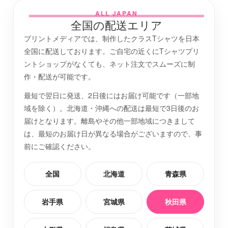
ALL JAPAN
全国の配送エリア
仙台市宮城野区
最短2日後お届け
プリントメディアでは、制作したクラスTシャツを日本
全国に配送しております。ご自宅の近くにTシャツプリ
岩沼市
最短2日後お届け
ントショップがなくても、ネット注文でスムーズに制
作・配送が可能です。
本吉郡南三陸町
最短で翌日に発送、2日後にはお届け可能です（一部地
最短2日後お届け
域を除く）。北海道・沖縄への配送は最短で3日後のお
届けとなります。離島やその他一部地域につきまして
大崎市
最短2日後お届け
は、最短のお届け日が異なる場合がございますので、事
前にご確認ください。
柴田郡川崎町
最短2日後お届け
全国
北海道
青森県
仙台市青葉区
最短2日後お届け
岩手県
宮城県
秋田県
亘理郡山元町
最短2日後お届け